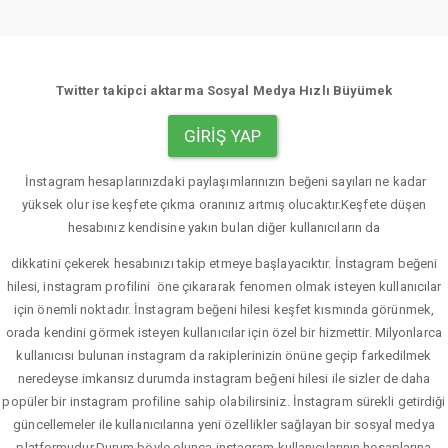
Twitter takipci aktarma Sosyal Medya Hızlı Büyümek
GIRIŞ YAP
İnstagram hesaplarınızdaki paylaşımlarınızın beğeni sayıları ne kadar
yüksek olur ise keşfete çıkma oranınız artmış olucaktır.Keşfete düşen
hesabınız kendisine yakın bulan diğer kullanıcıların da
dikkatini çekerek hesabınızı takip etmeye başlayacıktır. İnstagram beğeni
hilesi, instagram profilini öne çıkararak fenomen olmak isteyen kullanıcılar
için önemli noktadır. İnstagram beğeni hilesi keşfet kısmında görünmek,
orada kendini görmek isteyen kullanıcılar için özel bir hizmettir. Milyonlarca
kullanıcısı bulunan instagram da rakiplerinizin önüne geçip farkedilmek
neredeyse imkansız durumda instagram beğeni hilesi ile sizler de daha
popüler bir instagram profiline sahip olabilirsiniz. İnstagram sürekli getirdiği
güncellemeler ile kullanıcılarına yeni özellikler sağlayan bir sosyal medya
platformudur.Durum böyle olunca instagram kullanıcılarının hesaplarına