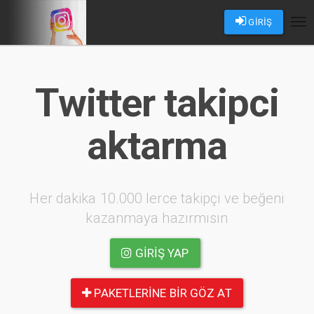
GİRİŞ
Tog
nav
Twitter takipci
aktarma
Her dakika 10.000 lerce takipçi ve beğeni
kazanmaya hazırmısın
GIRIŞ YAP
PAKETLERINE BIR GÖZ AT