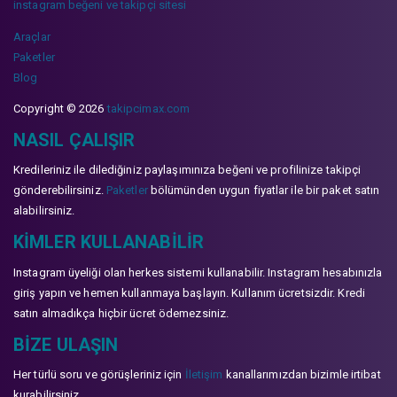
instagram beğeni ve takipçi sitesi
Araçlar
Paketler
Blog
Copyright © 2026
takipcimax.com
NASIL ÇALIŞIR
Kredileriniz ile dilediğiniz paylaşımınıza beğeni ve profilinize takipçi
gönderebilirsiniz.
Paketler
bölümünden uygun fiyatlar ile bir paket satın
alabilirsiniz.
KIMLER KULLANABILIR
Instagram üyeliği olan herkes sistemi kullanabilir. Instagram hesabınızla
giriş yapın ve hemen kullanmaya başlayın. Kullanım ücretsizdir. Kredi
satın almadıkça hiçbir ücret ödemezsiniz.
BIZE ULAŞIN
Her türlü soru ve görüşleriniz için
İletişim
kanallarımızdan bizimle irtibat
kurabilirsiniz.