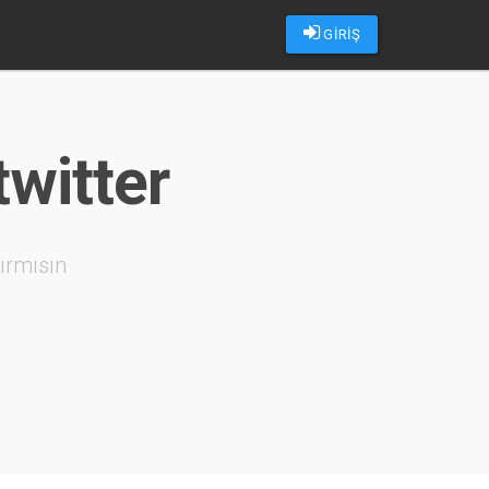
GİRİŞ
twitter
ırmısın