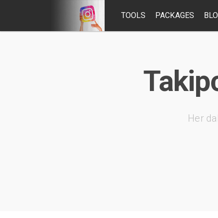
TOOLS
PACKAGES
BL
Takipc
Her da