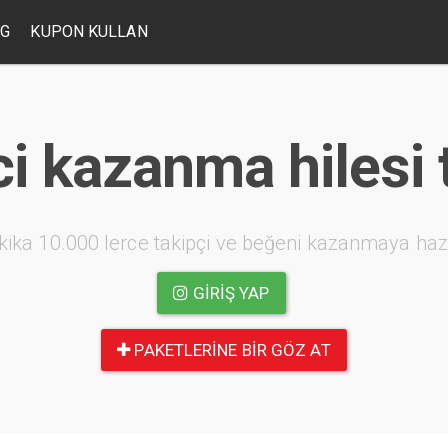
OG
KUPON KULLAN
i kazanma hilesi 
kika 10.000 lerce takipçi ve beğeni kazanmaya haz
GIRIŞ YAP
PAKETLERINE BIR GÖZ AT