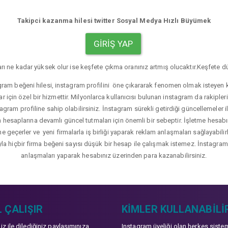
Takipci kazanma hilesi twitter Sosyal Medya Hızlı Büyümek
GIRIŞ YAP
rı ne kadar yüksek olur ise keşfete çıkma oranınız artmış olucaktır.Keşfete dü
gram beğeni hilesi, instagram profilini öne çıkararak fenomen olmak isteyen ku
r için özel bir hizmettir. Milyonlarca kullanıcısı bulunan instagram da rakip
agram profiline sahip olabilirsiniz. İnstagram sürekli getirdiği güncellemeler i
hesaplarına devamlı güncel tutmaları için önemli bir sebeptir. İşletme hesabı
üne geçerler ve yeni firmalarla iş birliği yaparak reklam anlaşmaları sağlayabil
yla hiçbir firma beğeni sayısı düşük bir hesap ile çalışmak istemez. İnstagram b
anlaşmaları yaparak hesabınız üzerinden para kazanabilirsiniz.
 ÇALIŞIR
KIMLER KULLANABILI
niz ile dilediğiniz paylaşımınıza
Instagram üyeliği olan herkes siste