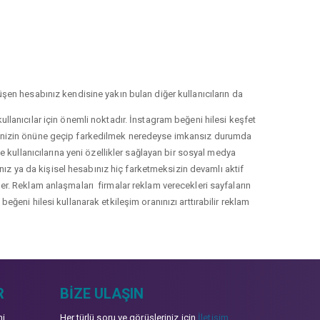
şen hesabınız kendisine yakın bulan diğer kullanıcıların da
llanıcılar için önemli noktadır. İnstagram beğeni hilesi keşfet
lerinizin önüne geçip farkedilmek neredeyse imkansız durumda
le kullanıcılarına yeni özellikler sağlayan bir sosyal medya
nız ya da kişisel hesabınız hiç farketmeksizin devamlı aktif
irler. Reklam anlaşmaları firmalar reklam verecekleri sayfaların
eğeni hilesi kullanarak etkileşim oranınızı arttırabilir reklam
R
BIZE ULAŞIN
mi
Her türlü soru ve görüşleriniz için
İletişim