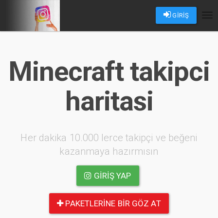
GİRİŞ
Tog
nav
Minecraft takipci
haritasi
Her dakika 10.000 lerce takipçi ve beğeni
kazanmaya hazırmısın
GIRIŞ YAP
PAKETLERINE BIR GÖZ AT