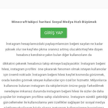
Minecraft takipci haritasi Sosyal Medya Hızlı Büyümek
GIRIŞ YAP
İnstagram hesaplarınızdaki paylaşımlarınızın beğeni sayıları ne kadar
yüksek olur ise keşfete çıkma oranınız artmış olucaktır.Keşfete düşen
hesabınız kendisine yakın bulan diğer kullanıcıların da
dikkatini çekerek hesabınızı takip etmeye başlayacıktır. İnstagram beğeni
hilesi, instagram profilini öne çıkararak fenomen olmak isteyen kullanıcılar
için önemli noktadır. İnstagram beğeni hilesi keşfet kısmında görünmek,
orada kendini görmek isteyen kullanıcılar için özel bir hizmettir. Milyonlarca
kullanıcısı bulunan instagram da rakiplerinizin önüne geçip farkedilmek
neredeyse imkansız durumda instagram beğeni hilesi ile sizler de daha
popüler bir instagram profiline sahip olabilirsiniz. İnstagram sürekli getirdiği
güncellemeler ile kullanıcılarına yeni özellikler sağlayan bir sosyal medya
platformudur.Durum böyle olunca instagram kullanıcılarının hesaplarına