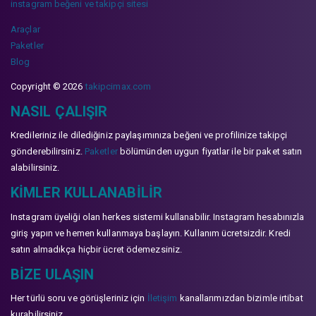
instagram beğeni ve takipçi sitesi
Araçlar
Paketler
Blog
Copyright © 2026
takipcimax.com
NASIL ÇALIŞIR
Kredileriniz ile dilediğiniz paylaşımınıza beğeni ve profilinize takipçi
gönderebilirsiniz.
Paketler
bölümünden uygun fiyatlar ile bir paket satın
alabilirsiniz.
KIMLER KULLANABILIR
Instagram üyeliği olan herkes sistemi kullanabilir. Instagram hesabınızla
giriş yapın ve hemen kullanmaya başlayın. Kullanım ücretsizdir. Kredi
satın almadıkça hiçbir ücret ödemezsiniz.
BIZE ULAŞIN
Her türlü soru ve görüşleriniz için
İletişim
kanallarımızdan bizimle irtibat
kurabilirsiniz.