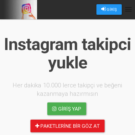
GİRİŞ
Tog
nav
Instagram takipci
yukle
Her dakika 10.000 lerce takipçi ve beğeni
kazanmaya hazırmısın
GIRIŞ YAP
PAKETLERINE BIR GÖZ AT