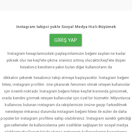
Instagram takipci yukle Sosyal Medya Hızlı Büyümek
GIRIŞ YAP
İnstagram hesaplarınızdaki paylaşımlarınızın beğeni sayıları ne kadar
yüksek olur ise keşfete çıkma oranınız artmış olucaktır.Keşfete düşen
hesabınız kendisine yakın bulan diğer kullanıcıların da
dikkatini çekerek hesabınızı takip etmeye başlayacıktır. İnstagram beğeni
hilesi, instagram profilini öne çıkararak fenomen olmak isteyen kullanıcılar
için önemli noktadır. İnstagram beğeni hilesi keşfet kısmında görünmek,
orada kendini görmek isteyen kullanıcılar için özel bir hizmettir. Milyonlarca
kullanıcısı bulunan instagram da rakiplerinizin önüne geçip farkedilmek
neredeyse imkansız durumda instagram beğeni hilesi ile sizler de daha
popüler bir instagram profiline sahip olabilirsiniz. İnstagram sürekli getirdiği
güncellemeler ile kullanıcılarına yeni özellikler sağlayan bir sosyal medya
platformudur.Durum böyle olunca instagram kullanıcılarının hesaplarına