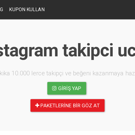
OG
KUPON KULLAN
stagram takipci u
kika 10.000 lerce takipçi ve beğeni kazanmaya haz
GIRIŞ YAP
PAKETLERINE BIR GÖZ AT