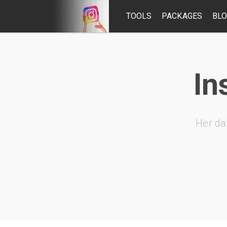
TOOLS
PACKAGES
BL
In
Her da