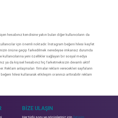
şen hesabınız kendisine yakın bulan diğer kullanıcıların da
llanıcılar için önemli noktadır. İnstagram beğeni hilesi keşfet
lerinizin önüne geçip farkedilmek neredeyse imkansız durumda
le kullanıcılarına yeni özellikler sağlayan bir sosyal medya
nız ya da kişisel hesabınız hiç farketmeksizin devamlı aktif
irler. Reklam anlaşmaları firmalar reklam verecekleri sayfaların
eğeni hilesi kullanarak etkileşim oranınızı arttırabilir reklam
R
BIZE ULAŞIN
mi
Her türlü soru ve görüşleriniz için
İletişim