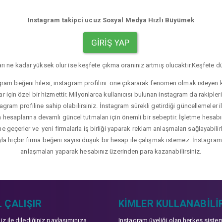
Instagram takipci ucuz Sosyal Medya Hızlı Büyümek
GIRIŞ YAP
rı ne kadar yüksek olur ise keşfete çıkma oranınız artmış olucaktır.Keşfete dü
gram beğeni hilesi, instagram profilini öne çıkararak fenomen olmak isteyen ku
r için özel bir hizmettir. Milyonlarca kullanıcısı bulunan instagram da rakip
agram profiline sahip olabilirsiniz. İnstagram sürekli getirdiği güncellemeler i
hesaplarına devamlı güncel tutmaları için önemli bir sebeptir. İşletme hesabı
üne geçerler ve yeni firmalarla iş birliği yaparak reklam anlaşmaları sağlayabil
yla hiçbir firma beğeni sayısı düşük bir hesap ile çalışmak istemez. İnstagram b
anlaşmaları yaparak hesabınız üzerinden para kazanabilirsiniz.
 ÇALIŞIR
KIMLER KULLANABILI
niz ile dilediğiniz paylaşımınıza
Instagram üyeliği olan herkes siste