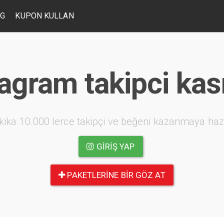
OG
KUPON KULLAN
tagram takipci ka
kika 10.000 lerce takipçi ve beğeni kazanmaya haz
GIRIŞ YAP
PAKETLERINE BIR GÖZ AT