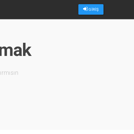
GİRİŞ
smak
ırmısın