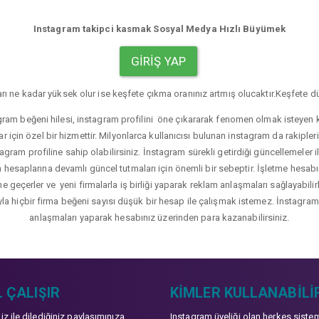
Instagram takipci kasmak Sosyal Medya Hızlı Büyümek
GIRIŞ YAP
rı ne kadar yüksek olur ise keşfete çıkma oranınız artmış olucaktır.Keşfete dü
gram beğeni hilesi, instagram profilini öne çıkararak fenomen olmak isteyen ku
r için özel bir hizmettir. Milyonlarca kullanıcısı bulunan instagram da rakip
agram profiline sahip olabilirsiniz. İnstagram sürekli getirdiği güncellemeler i
hesaplarına devamlı güncel tutmaları için önemli bir sebeptir. İşletme hesabı
üne geçerler ve yeni firmalarla iş birliği yaparak reklam anlaşmaları sağlayabil
yla hiçbir firma beğeni sayısı düşük bir hesap ile çalışmak istemez. İnstagram b
anlaşmaları yaparak hesabınız üzerinden para kazanabilirsiniz.
 ÇALIŞIR
KIMLER KULLANABILI
niz ile dilediğiniz paylaşımınıza
Instagram üyeliği olan herkes siste