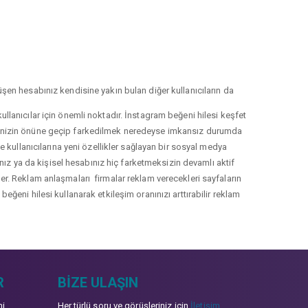
şen hesabınız kendisine yakın bulan diğer kullanıcıların da
llanıcılar için önemli noktadır. İnstagram beğeni hilesi keşfet
lerinizin önüne geçip farkedilmek neredeyse imkansız durumda
le kullanıcılarına yeni özellikler sağlayan bir sosyal medya
nız ya da kişisel hesabınız hiç farketmeksizin devamlı aktif
irler. Reklam anlaşmaları firmalar reklam verecekleri sayfaların
eğeni hilesi kullanarak etkileşim oranınızı arttırabilir reklam
R
BIZE ULAŞIN
mi
Her türlü soru ve görüşleriniz için
İletişim