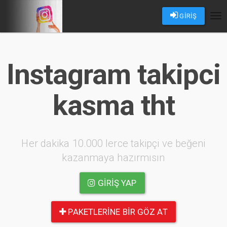
GİRİŞ
Tog
nav
Instagram takipci
kasma tht
Her dakika 10.000 lerce takipçi ve beğeni
kazanmaya hazırmısın
GIRIŞ YAP
PAKETLERINE BIR GÖZ AT