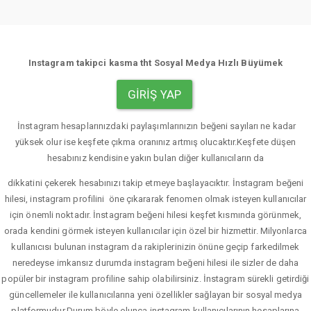
Instagram takipci kasma tht Sosyal Medya Hızlı Büyümek
GIRIŞ YAP
İnstagram hesaplarınızdaki paylaşımlarınızın beğeni sayıları ne kadar
yüksek olur ise keşfete çıkma oranınız artmış olucaktır.Keşfete düşen
hesabınız kendisine yakın bulan diğer kullanıcıların da
dikkatini çekerek hesabınızı takip etmeye başlayacıktır. İnstagram beğeni
hilesi, instagram profilini öne çıkararak fenomen olmak isteyen kullanıcılar
için önemli noktadır. İnstagram beğeni hilesi keşfet kısmında görünmek,
orada kendini görmek isteyen kullanıcılar için özel bir hizmettir. Milyonlarca
kullanıcısı bulunan instagram da rakiplerinizin önüne geçip farkedilmek
neredeyse imkansız durumda instagram beğeni hilesi ile sizler de daha
popüler bir instagram profiline sahip olabilirsiniz. İnstagram sürekli getirdiği
güncellemeler ile kullanıcılarına yeni özellikler sağlayan bir sosyal medya
platformudur.Durum böyle olunca instagram kullanıcılarının hesaplarına