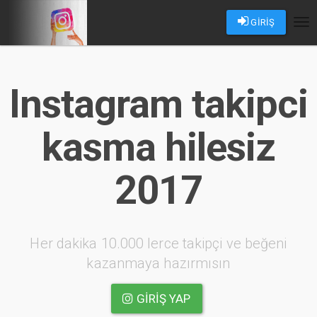
GİRİŞ
Tog
nav
Instagram takipci
kasma hilesiz
2017
Her dakika 10.000 lerce takipçi ve beğeni
kazanmaya hazırmısın
GIRIŞ YAP