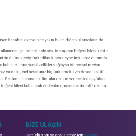
şen hesabınız kendisine yakın bulan diğer kullanıcıların da
llanıcılar için önemli noktadır. İnstagram beğeni hilesi keşfet
lerinizin önüne geçip farkedilmek neredeyse imkansız durumda
le kullanıcılarına yeni özellikler sağlayan bir sosyal medya
nız ya da kişisel hesabınız hiç farketmeksizin devamlı aktif
irler. Reklam anlaşmaları firmalar reklam verecekleri sayfaların
eğeni hilesi kullanarak etkileşim oranınızı arttırabilir reklam
R
BIZE ULAŞIN
mi
Her türlü soru ve görüşleriniz için
İletişim