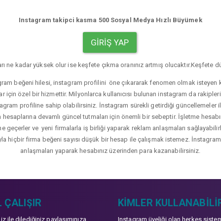
Instagram takipci kasma 500 Sosyal Medya Hızlı Büyümek
GIRIŞ YAP
rı ne kadar yüksek olur ise keşfete çıkma oranınız artmış olucaktır.Keşfete dü
gram beğeni hilesi, instagram profilini öne çıkararak fenomen olmak isteyen ku
r için özel bir hizmettir. Milyonlarca kullanıcısı bulunan instagram da rakip
agram profiline sahip olabilirsiniz. İnstagram sürekli getirdiği güncellemeler i
hesaplarına devamlı güncel tutmaları için önemli bir sebeptir. İşletme hesabı
üne geçerler ve yeni firmalarla iş birliği yaparak reklam anlaşmaları sağlayabil
yla hiçbir firma beğeni sayısı düşük bir hesap ile çalışmak istemez. İnstagram b
anlaşmaları yaparak hesabınız üzerinden para kazanabilirsiniz.
 ÇALIŞIR
KIMLER KULLANABILI
niz ile dilediğiniz paylaşımınıza
Instagram üyeliği olan herkes siste