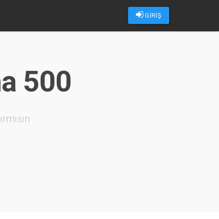
GİRİŞ
ma 500
ırmısın