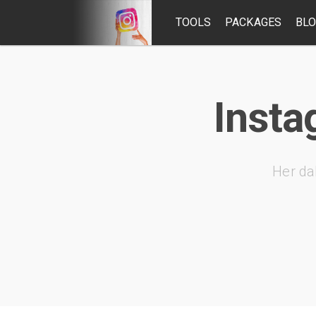
TOOLS
PACKAGES
BL
Insta
Her da