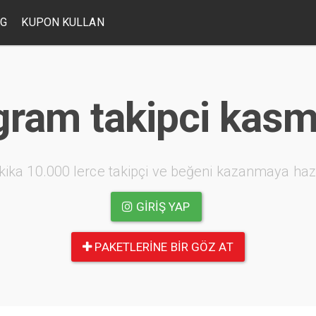
OG
KUPON KULLAN
gram takipci kas
kika 10.000 lerce takipçi ve beğeni kazanmaya haz
GIRIŞ YAP
PAKETLERINE BIR GÖZ AT