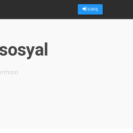
GİRİŞ
 sosyal
ırmısın