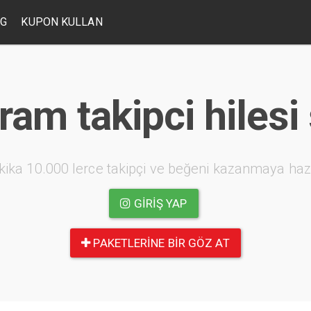
OG
KUPON KULLAN
ram takipci hilesi
kika 10.000 lerce takipçi ve beğeni kazanmaya haz
GIRIŞ YAP
PAKETLERINE BIR GÖZ AT