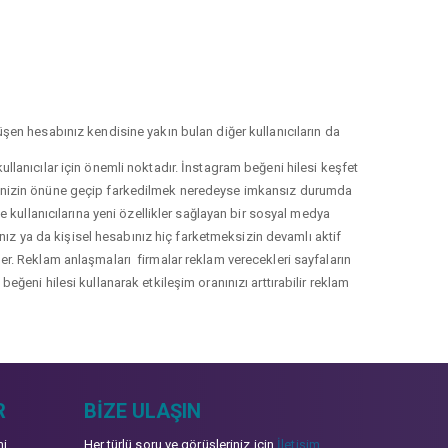
şen hesabınız kendisine yakın bulan diğer kullanıcıların da
llanıcılar için önemli noktadır. İnstagram beğeni hilesi keşfet
lerinizin önüne geçip farkedilmek neredeyse imkansız durumda
le kullanıcılarına yeni özellikler sağlayan bir sosyal medya
nız ya da kişisel hesabınız hiç farketmeksizin devamlı aktif
irler. Reklam anlaşmaları firmalar reklam verecekleri sayfaların
eğeni hilesi kullanarak etkileşim oranınızı arttırabilir reklam
R
BIZE ULAŞIN
mi
Her türlü soru ve görüşleriniz için
İletişim