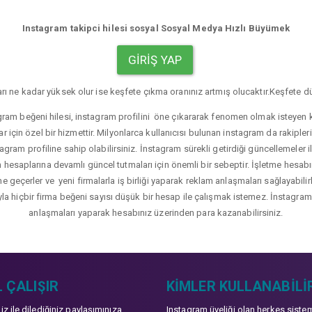
Instagram takipci hilesi sosyal Sosyal Medya Hızlı Büyümek
GIRIŞ YAP
rı ne kadar yüksek olur ise keşfete çıkma oranınız artmış olucaktır.Keşfete dü
gram beğeni hilesi, instagram profilini öne çıkararak fenomen olmak isteyen ku
r için özel bir hizmettir. Milyonlarca kullanıcısı bulunan instagram da rakip
agram profiline sahip olabilirsiniz. İnstagram sürekli getirdiği güncellemeler i
hesaplarına devamlı güncel tutmaları için önemli bir sebeptir. İşletme hesabı
üne geçerler ve yeni firmalarla iş birliği yaparak reklam anlaşmaları sağlayabil
yla hiçbir firma beğeni sayısı düşük bir hesap ile çalışmak istemez. İnstagram b
anlaşmaları yaparak hesabınız üzerinden para kazanabilirsiniz.
 ÇALIŞIR
KIMLER KULLANABILI
niz ile dilediğiniz paylaşımınıza
Instagram üyeliği olan herkes siste