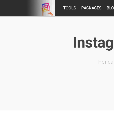
TOOLS
PACKAGES
BL
Instag
Her da