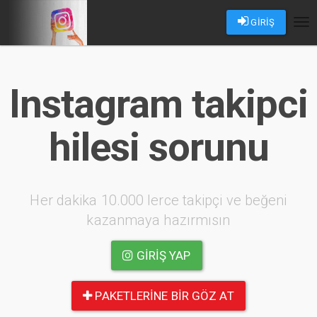
GİRİŞ
Tog
nav
Instagram takipci
hilesi sorunu
Her dakika 10.000 lerce takipçi ve beğeni
kazanmaya hazırmısın
GIRIŞ YAP
PAKETLERINE BIR GÖZ AT