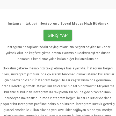
Instagram takipci hilesi sorunu Sosyal Medya Hızlı Büyümek
GIRIŞ YAP
İnstagram hesaplarınızdaki paylaşımlarınızın beğeni sayıları ne kadar
yüksek olur ise keşfete çıkma oranınız artmış olucaktır.Keşfete düşen
hesabınız kendisine yakın bulan diğer kullanıcıların da
dikkatini çekerek hesabınızı takip etmeye başlayacıktır. İnstagram beğeni
hilesi, instagram profilini öne çıkararak fenomen olmak isteyen kullanıcılar
için önemli noktadır. İnstagram beğeni hilesi keşfet kısmında görünmek,
orada kendini görmek isteyen kullanıcılar için özel bir hizmettir. Milyonlarca
kullanıcısı bulunan instagram da rakiplerinizin önüne geçip farkedilmek
neredeyse imkansız durumda instagram beğeni hilesi ile sizler de daha
popüler bir instagram profiline sahip olabilirsiniz. İnstagram sürekli getirdiği
güncellemeler ile kullanıcılarına yeni özellikler sağlayan bir sosyal medya
platformudur.Durum böyle olunca instagram kullanıcılarının hesaplarına