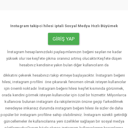
Instagram takipci hilesi iptali Sosyal Medya Hızlı Büyümek
GIRIŞ YAP
İnstagram hesaplarınızdaki paylaşımlarınızın beğeni sayıları ne kadar
yüksek olur ise keşfete çıkma oranınız artmış olucaktır.Keşfete düşen
hesabınız kendisine yakın bulan diğer kullanıcıların da
dikkatini çekerek hesabınızı takip etmeye başlayacıktır. İnstagram beğeni
hilesi, instagram profilini öne çıkararak fenomen olmak isteyen kullanıcılar
için önemli noktadır. İnstagram beğeni hilesi keşfet kısmında görünmek,
orada kendini görmek isteyen kullanıcılar için özel bir hizmettir. Milyonlarca
kullanıcısı bulunan instagram da rakiplerinizin önüne geçip farkedilmek
neredeyse imkansız durumda instagram beğeni hilesi ile sizler de daha
popüler bir instagram profiline sahip olabilirsiniz. İnstagram sürekli getirdiği
güncellemeler ile kullanıcılarına yeni özellikler sağlayan bir sosyal medya
platformudur.Durum böyle olunca instagram kullanıcılarının hesaplarına