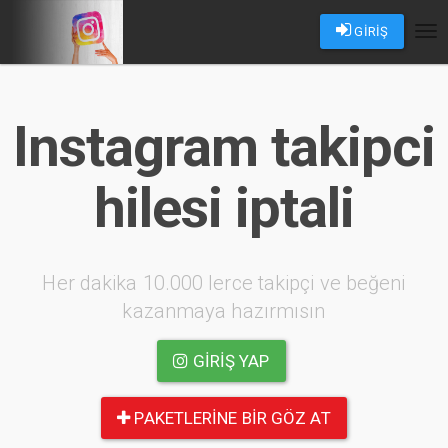
GİRİŞ
Tog
nav
Instagram takipci
hilesi iptali
Her dakika 10.000 lerce takipçi ve beğeni
kazanmaya hazırmısın
GIRIŞ YAP
PAKETLERINE BIR GÖZ AT