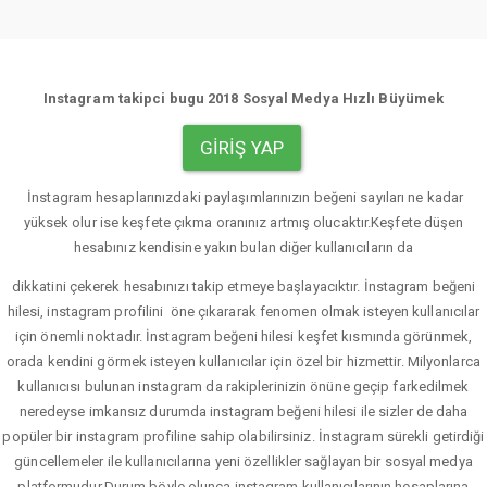
Instagram takipci bugu 2018 Sosyal Medya Hızlı Büyümek
GIRIŞ YAP
İnstagram hesaplarınızdaki paylaşımlarınızın beğeni sayıları ne kadar
yüksek olur ise keşfete çıkma oranınız artmış olucaktır.Keşfete düşen
hesabınız kendisine yakın bulan diğer kullanıcıların da
dikkatini çekerek hesabınızı takip etmeye başlayacıktır. İnstagram beğeni
hilesi, instagram profilini öne çıkararak fenomen olmak isteyen kullanıcılar
için önemli noktadır. İnstagram beğeni hilesi keşfet kısmında görünmek,
orada kendini görmek isteyen kullanıcılar için özel bir hizmettir. Milyonlarca
kullanıcısı bulunan instagram da rakiplerinizin önüne geçip farkedilmek
neredeyse imkansız durumda instagram beğeni hilesi ile sizler de daha
popüler bir instagram profiline sahip olabilirsiniz. İnstagram sürekli getirdiği
güncellemeler ile kullanıcılarına yeni özellikler sağlayan bir sosyal medya
platformudur.Durum böyle olunca instagram kullanıcılarının hesaplarına