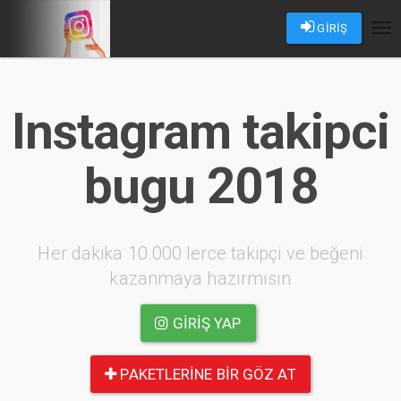
GİRİŞ
Tog
nav
Instagram takipci
bugu 2018
Her dakika 10.000 lerce takipçi ve beğeni
kazanmaya hazırmısın
GIRIŞ YAP
PAKETLERINE BIR GÖZ AT