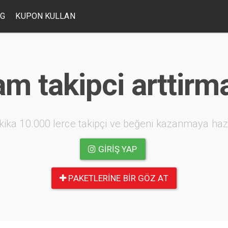
OG
KUPON KULLAN
m takipci arttirma
kika 10.000 lerce takipçi ve beğeni kazanmaya haz
GIRIŞ YAP
PAKETLERINE BIR GÖZ AT