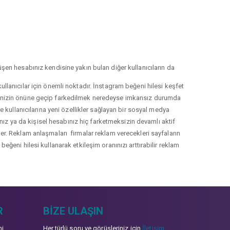
şen hesabınız kendisine yakın bulan diğer kullanıcıların da
llanıcılar için önemli noktadır. İnstagram beğeni hilesi keşfet
lerinizin önüne geçip farkedilmek neredeyse imkansız durumda
le kullanıcılarına yeni özellikler sağlayan bir sosyal medya
nız ya da kişisel hesabınız hiç farketmeksizin devamlı aktif
irler. Reklam anlaşmaları firmalar reklam verecekleri sayfaların
eğeni hilesi kullanarak etkileşim oranınızı arttırabilir reklam
R
BIZE ULAŞIN
mi
Her türlü soru ve görüşleriniz için
İletişim