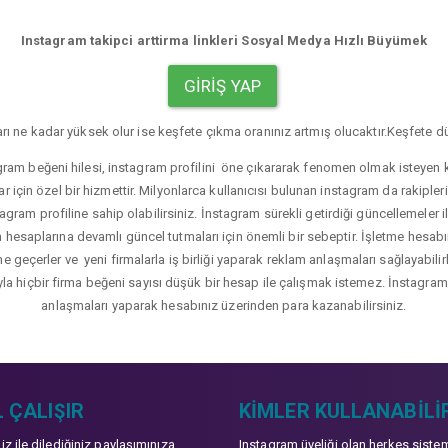
Instagram takipci arttirma linkleri Sosyal Medya Hızlı Büyümek
GIRIŞ YAP
rı ne kadar yüksek olur ise keşfete çıkma oranınız artmış olucaktır.Keşfete dü
gram beğeni hilesi, instagram profilini öne çıkararak fenomen olmak isteyen ku
r için özel bir hizmettir. Milyonlarca kullanıcısı bulunan instagram da rakip
agram profiline sahip olabilirsiniz. İnstagram sürekli getirdiği güncellemeler i
hesaplarına devamlı güncel tutmaları için önemli bir sebeptir. İşletme hesabı
üne geçerler ve yeni firmalarla iş birliği yaparak reklam anlaşmaları sağlayabil
yla hiçbir firma beğeni sayısı düşük bir hesap ile çalışmak istemez. İnstagram b
anlaşmaları yaparak hesabınız üzerinden para kazanabilirsiniz.
 ÇALIŞIR
KIMLER KULLANABILI
niz ile dilediğiniz paylaşımınıza
Instagram üyeliği olan herkes siste