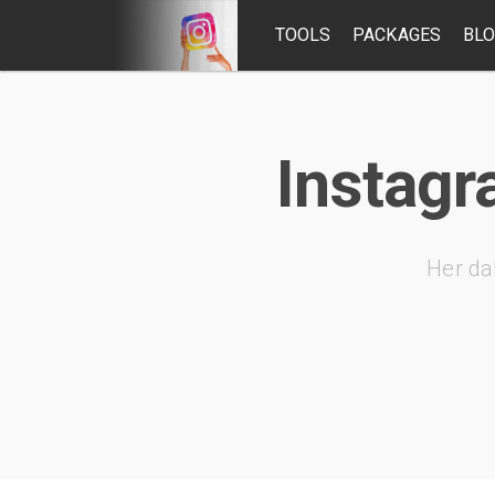
TOOLS
PACKAGES
BL
Instagra
Her da