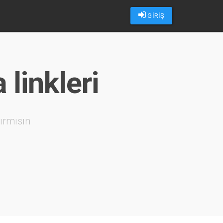
GİRİŞ
 linkleri
ırmısın