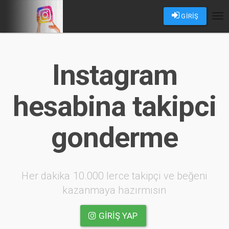
GİRİŞ
Tog
nav
Instagram
hesabina takipci
gonderme
Her dakika 10.000 lerce takipçi ve beğeni
kazanmaya hazırmısın
GIRIŞ YAP