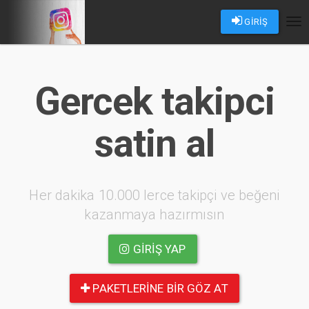
GİRİŞ
Tog
nav
Gercek takipci
satin al
Her dakika 10.000 lerce takipçi ve beğeni
kazanmaya hazırmısın
GIRIŞ YAP
PAKETLERINE BIR GÖZ AT