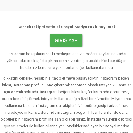
Gercek takipci satin al Sosyal Medya Hızlı Büyümek
GIRIŞ YAP
İnstagram hesaplarınızdaki paylaşımlarınızın beğeni sayıları ne kadar
yüksek olur ise keşfete çıkma oranınız artmış olucaktır.Keşfete düşen
hesabınız kendisine yakın bulan diğer kullanıcıların da
dikkatini çekerek hesabınızı takip etmeye başlayacıktır. İnstagram beğeni
hilesi, instagram profilini öne çıkararak fenomen olmak isteyen kullanıcılar
için önemli noktadır. İnstagram beğeni hilesi keşfet kısmında görünmek,
orada kendini görmek isteyen kullanıcılar için özel bir hizmettir. Milyonlarca
kullanıcısı bulunan instagram da rakiplerinizin önüne geçip farkedilmek
neredeyse imkansız durumda instagram beğeni hilesi ile sizler de daha
popüler bir instagram profiline sahip olabilirsiniz. İnstagram sürekli getirdiği
güncellemeler ile kullanıcılarına yeni özellikler sağlayan bir sosyal medya
platformudur.Durum böyle olunca instagram kullanıcılarının hesaplarına