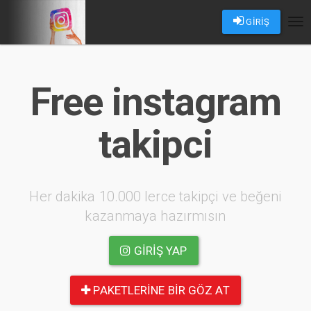
GİRİŞ
Tog
nav
Free instagram
takipci
Her dakika 10.000 lerce takipçi ve beğeni
kazanmaya hazırmısın
GIRIŞ YAP
PAKETLERINE BIR GÖZ AT