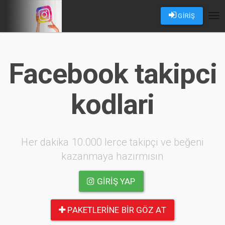
GİRİŞ
Tog
nav
Facebook takipci
kodlari
Her dakika 10.000 lerce takipçi ve beğeni
kazanmaya hazırmısın
GIRIŞ YAP
PAKETLERINE BIR GÖZ AT