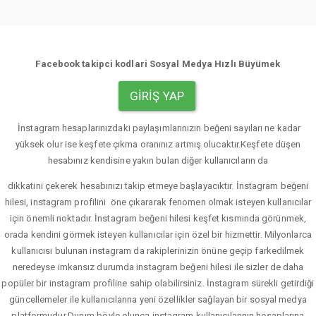
Facebook takipci kodlari Sosyal Medya Hızlı Büyümek
GIRIŞ YAP
İnstagram hesaplarınızdaki paylaşımlarınızın beğeni sayıları ne kadar
yüksek olur ise keşfete çıkma oranınız artmış olucaktır.Keşfete düşen
hesabınız kendisine yakın bulan diğer kullanıcıların da
dikkatini çekerek hesabınızı takip etmeye başlayacıktır. İnstagram beğeni
hilesi, instagram profilini öne çıkararak fenomen olmak isteyen kullanıcılar
için önemli noktadır. İnstagram beğeni hilesi keşfet kısmında görünmek,
orada kendini görmek isteyen kullanıcılar için özel bir hizmettir. Milyonlarca
kullanıcısı bulunan instagram da rakiplerinizin önüne geçip farkedilmek
neredeyse imkansız durumda instagram beğeni hilesi ile sizler de daha
popüler bir instagram profiline sahip olabilirsiniz. İnstagram sürekli getirdiği
güncellemeler ile kullanıcılarına yeni özellikler sağlayan bir sosyal medya
platformudur.Durum böyle olunca instagram kullanıcılarının hesaplarına