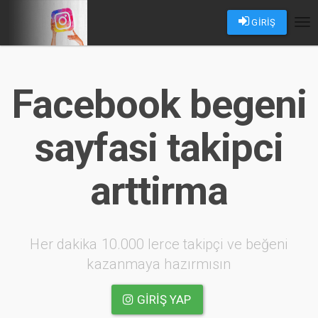
GİRİŞ
Tog
nav
Facebook begeni
sayfasi takipci
arttirma
Her dakika 10.000 lerce takipçi ve beğeni
kazanmaya hazırmısın
GIRIŞ YAP