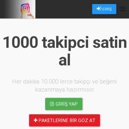
GİRİŞ
Tog
nav
1000 takipci satin
al
Her dakika 10.000 lerce takipçi ve beğeni
kazanmaya hazırmısın
GIRIŞ YAP
PAKETLERINE BIR GÖZ AT